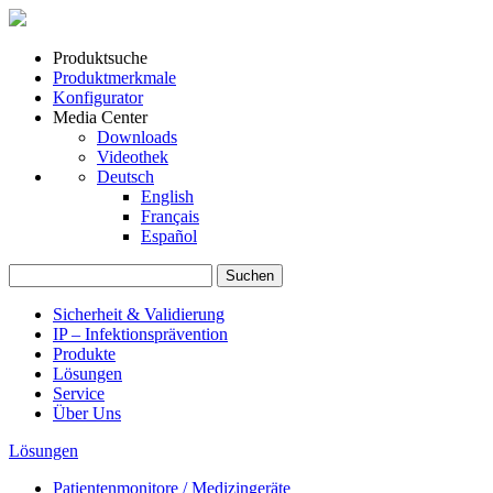
Produktsuche
Produktmerkmale
Konfigurator
Media Center
Downloads
Videothek
Deutsch
English
Français
Español
Suchen
nach:
Sicherheit & Validierung
IP – Infektionsprävention
Produkte
Lösungen
Service
Über Uns
Lösungen
Patientenmonitore / Medizingeräte