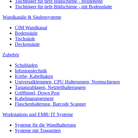
Tischträger für tiefe Bildschirme - freistehend
Tischträger für tiefe Bildschirme - mit Bodenplatte
Wandkanäle & Säulensysteme
CIM Wandkanal
Bodensäule
Tischsäule
Deckensäule
Zubehör
Schubladen
Infusionstechnik
Körbe, Kabelhaken
Universalklemmen, CPU Halterungen, Normschienen
Tastaturablagen, Netzteilhalterungen
Griffbügel, Down Post
Kabelmanangement
Flaschenhalterung, Barcode Scanner
Workstations und EMR/ IT Systeme
Systeme für die Wandhalterung
Systeme mit Tragarmen