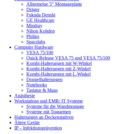
Allgemeine 5" Montageplatte
Dräger
Fukuda Denshi
GE Healthcare
Mindray
Nihon Kohden
Philips
Spacelabs
Computer Hardware
VESA 75/100
Quick Release VESA 75 und VESA 75/100
Kombi-Halterungen mit W-Winkel
Kombi-Halterungen mit Z-Winkel
Kombi-Halterungen mit L-Winkel
Doppelhalterungen
Notebooks
Tastatur & Maus
Anästhesie
Workstations und EMR/ IT Systeme
Systeme für die Wandmontage
Systeme mit Tragarmen
Halterungen an Deckenstativen
Ältere Geräte
IP – Infektionsprävention