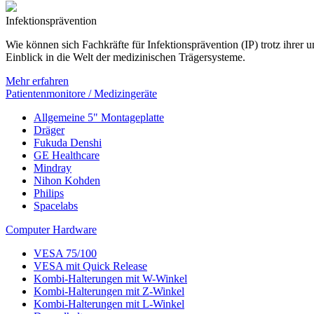
Infektionsprävention
Wie können sich Fachkräfte für Infektionsprävention (IP) trotz ihre
Einblick in die Welt der medizinischen Trägersysteme.
Mehr erfahren
Patientenmonitore / Medizingeräte
Allgemeine 5" Montageplatte
Dräger
Fukuda Denshi
GE Healthcare
Mindray
Nihon Kohden
Philips
Spacelabs
Computer Hardware
VESA 75/100
VESA mit Quick Release
Kombi-Halterungen mit W-Winkel
Kombi-Halterungen mit Z-Winkel
Kombi-Halterungen mit L-Winkel