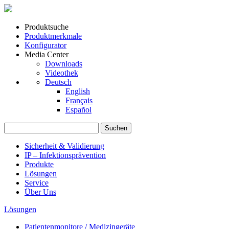
Produktsuche
Produktmerkmale
Konfigurator
Media Center
Downloads
Videothek
Deutsch
English
Français
Español
Suchen
nach:
Sicherheit & Validierung
IP – Infektionsprävention
Produkte
Lösungen
Service
Über Uns
Lösungen
Patientenmonitore / Medizingeräte