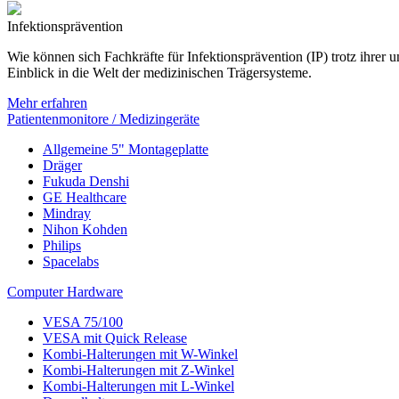
Infektionsprävention
Wie können sich Fachkräfte für Infektionsprävention (IP) trotz ihre
Einblick in die Welt der medizinischen Trägersysteme.
Mehr erfahren
Patientenmonitore / Medizingeräte
Allgemeine 5" Montageplatte
Dräger
Fukuda Denshi
GE Healthcare
Mindray
Nihon Kohden
Philips
Spacelabs
Computer Hardware
VESA 75/100
VESA mit Quick Release
Kombi-Halterungen mit W-Winkel
Kombi-Halterungen mit Z-Winkel
Kombi-Halterungen mit L-Winkel