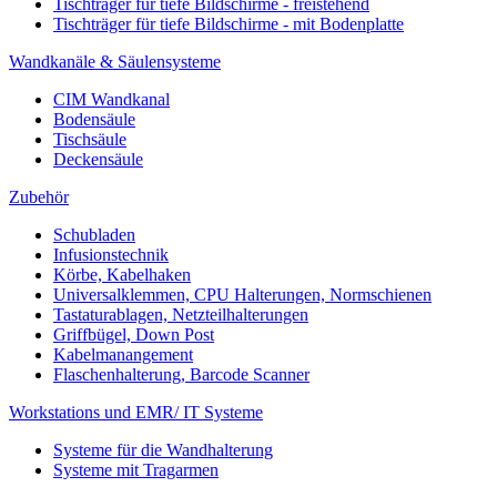
Tischträger für tiefe Bildschirme - freistehend
Tischträger für tiefe Bildschirme - mit Bodenplatte
Wandkanäle & Säulensysteme
CIM Wandkanal
Bodensäule
Tischsäule
Deckensäule
Zubehör
Schubladen
Infusionstechnik
Körbe, Kabelhaken
Universalklemmen, CPU Halterungen, Normschienen
Tastaturablagen, Netzteilhalterungen
Griffbügel, Down Post
Kabelmanangement
Flaschenhalterung, Barcode Scanner
Workstations und EMR/ IT Systeme
Systeme für die Wandhalterung
Systeme mit Tragarmen