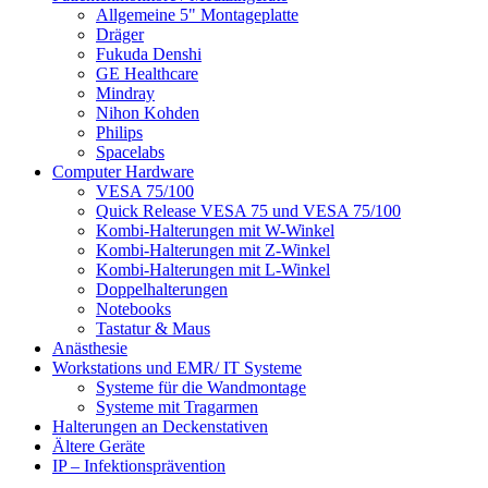
Allgemeine 5" Montageplatte
Dräger
Fukuda Denshi
GE Healthcare
Mindray
Nihon Kohden
Philips
Spacelabs
Computer Hardware
VESA 75/100
Quick Release VESA 75 und VESA 75/100
Kombi-Halterungen mit W-Winkel
Kombi-Halterungen mit Z-Winkel
Kombi-Halterungen mit L-Winkel
Doppelhalterungen
Notebooks
Tastatur & Maus
Anästhesie
Workstations und EMR/ IT Systeme
Systeme für die Wandmontage
Systeme mit Tragarmen
Halterungen an Deckenstativen
Ältere Geräte
IP – Infektionsprävention