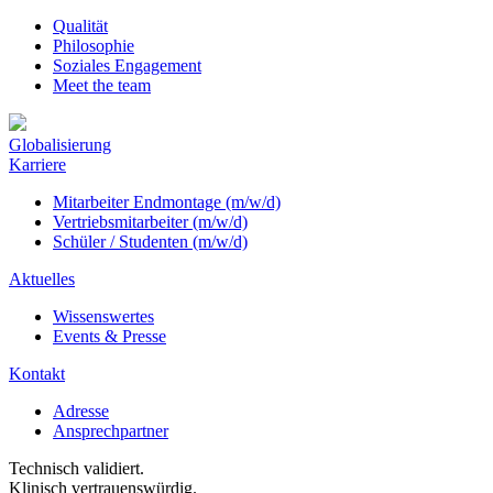
Qualität
Philosophie
Soziales Engagement
Meet the team
Globalisierung
Karriere
Mitarbeiter Endmontage (m/w/d)
Vertriebsmitarbeiter (m/w/d)
Schüler / Studenten (m/w/d)
Aktuelles
Wissenswertes
Events & Presse
Kontakt
Adresse
Ansprechpartner
Technisch validiert.
Klinisch vertrauenswürdig.