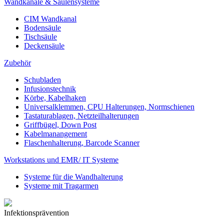
Wandkanäle & Säulensysteme
CIM Wandkanal
Bodensäule
Tischsäule
Deckensäule
Zubehör
Schubladen
Infusionstechnik
Körbe, Kabelhaken
Universalklemmen, CPU Halterungen, Normschienen
Tastaturablagen, Netzteilhalterungen
Griffbügel, Down Post
Kabelmanangement
Flaschenhalterung, Barcode Scanner
Workstations und EMR/ IT Systeme
Systeme für die Wandhalterung
Systeme mit Tragarmen
Infektionsprävention