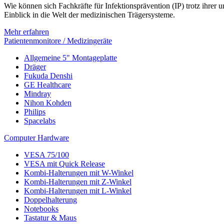
Wie können sich Fachkräfte für Infektionsprävention (IP) trotz ihre
Einblick in die Welt der medizinischen Trägersysteme.
Mehr erfahren
Patientenmonitore / Medizingeräte
Allgemeine 5" Montageplatte
Dräger
Fukuda Denshi
GE Healthcare
Mindray
Nihon Kohden
Philips
Spacelabs
Computer Hardware
VESA 75/100
VESA mit Quick Release
Kombi-Halterungen mit W-Winkel
Kombi-Halterungen mit Z-Winkel
Kombi-Halterungen mit L-Winkel
Doppelhalterung
Notebooks
Tastatur & Maus