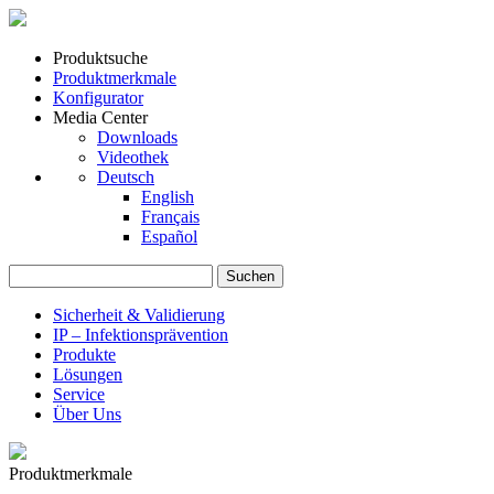
Produktsuche
Produktmerkmale
Konfigurator
Media Center
Downloads
Videothek
Deutsch
English
Français
Español
Suchen
nach:
Sicherheit & Validierung
IP – Infektionsprävention
Produkte
Lösungen
Service
Über Uns
Produktmerkmale