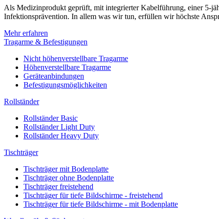
Als Medizinprodukt geprüft, mit integrierter Kabelführung, einer 5-
Infektionsprävention. In allem was wir tun, erfüllen wir höchste Ansp
Mehr erfahren
Tragarme & Befestigungen
Nicht höhenverstellbare Tragarme
Höhenverstellbare Tragarme
Geräteanbindungen
Befestigungsmöglichkeiten
Rollständer
Rollständer Basic
Rollständer Light Duty
Rollständer Heavy Duty
Tischträger
Tischträger mit Bodenplatte
Tischträger ohne Bodenplatte
Tischträger freistehend
Tischträger für tiefe Bildschirme - freistehend
Tischträger für tiefe Bildschirme - mit Bodenplatte